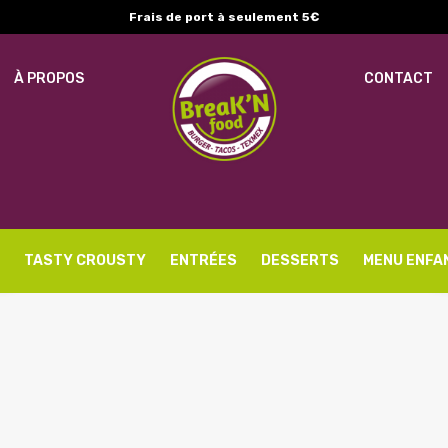
Frais de port à seulement 5€
OBLIGATOIRE
MOT DE PASSE
*
E-
À PROPOS
CONTACT
SE SOUVENIR DE MOI
MO
SE CONNECTER
Mot de passe perdu ?
Vo
ac
l’
no
TASTY CROUSTY
ENTRÉES
DESSERTS
MENU ENFA